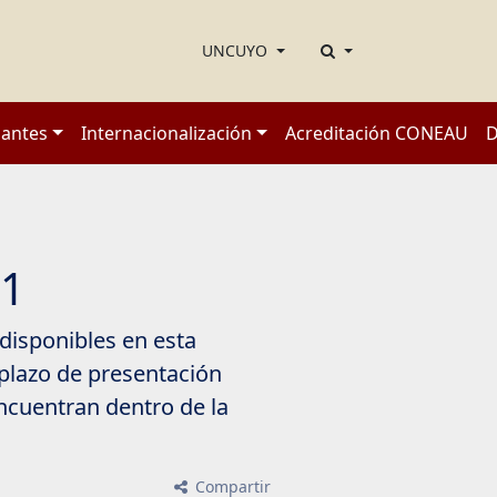
UNCUYO
iantes
Internacionalización
Acreditación CONEAU
D
11
disponibles en esta
plazo de presentación
encuentran dentro de la
Compartir