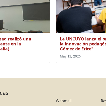
tad realizó una
La UNCUYO lanza el p
ente en la
la innovación pedagóg
alia)
Gómez de Erice"
May 13, 2026
icas
Webmail
Re