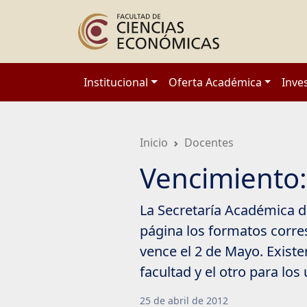
Saltar
a
contenido
principal
Institucional
Oferta Académica
Inve
Inicio
Docentes
Vencimiento
La Secretaría Académica d
página los formatos corre
vence el 2 de Mayo. Existe
facultad y el otro para los
25
de
abril
de
2012