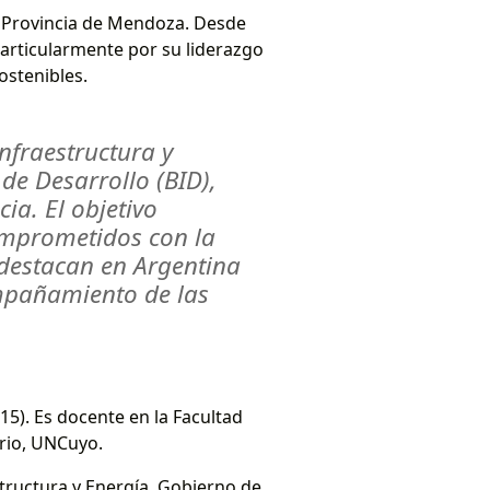
a Provincia de Mendoza. Desde
 particularmente por su liderazgo
stenibles.
fraestructura y
de Desarrollo (BID),
ia. El objetivo
omprometidos con la
 destacan en Argentina
ompañamiento de las
5). Es docente en la Facultad
ario, UNCuyo.
structura y Energía, Gobierno de