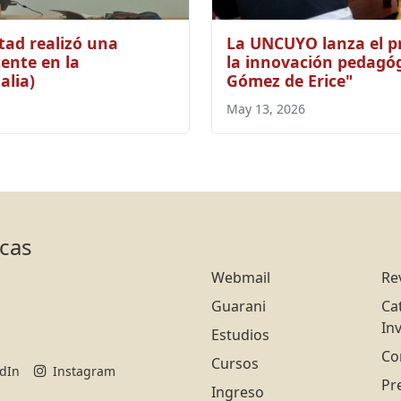
tad realizó una
La UNCUYO lanza el p
ente en la
la innovación pedagóg
alia)
Gómez de Erice"
May 13, 2026
icas
Webmail
Re
Guarani
Ca
In
Estudios
Co
Cursos
edIn
Instagram
Pr
Ingreso