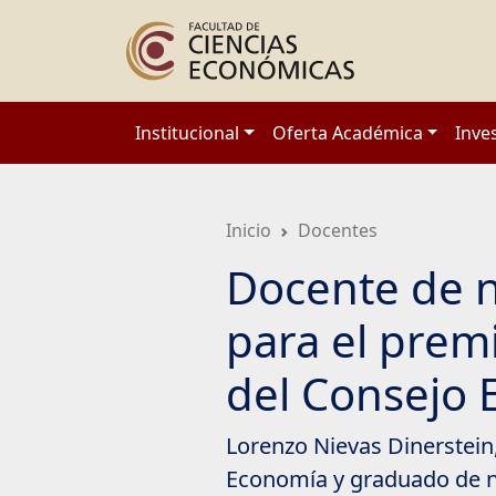
Saltar
a
contenido
principal
Institucional
Oferta Académica
Inve
Inicio
Docentes
Docente de n
para el prem
del Consejo
Lorenzo Nievas Dinerstein,
Economía y graduado de nu