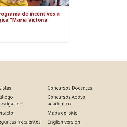
rograma de incentivos a
ica "María Victoria
vistas
Concursos Docentes
tálogo
Concursos Apoyo
vestigación
academico
ntacto
Mapa del sitio
eguntas frecuentes
English version