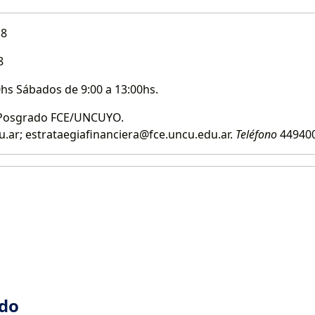
18
8
0hs Sábados de 9:00 a 13:00hs.
 Posgrado FCE/UNCUYO.
ar; estrataegiafinanciera@fce.uncu.edu.ar.
Teléfono
449400
ado