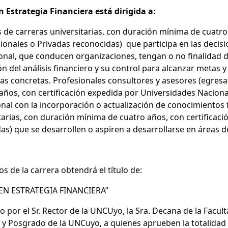
 Estrategia Financiera está dirigida a:
 de carreras universitarias, con duración mínima de cuatro 
onales o Privadas reconocidas) que participa en las decisi
ional, que conducen organizaciones, tengan o no finalidad d
n del análisis financiero y su control para alcanzar metas y
as concretas. Profesionales consultores y asesores (egresa
ños, con certificación expedida por Universidades Naciona
nal con la incorporación o actualización de conocimientos 
tarias, con duración mínima de cuatro años, con certificac
s) que se desarrollen o aspiren a desarrollarse en áreas de
s de la carrera obtendrá el título de:
N ESTRATEGIA FINANCIERA”
 por el Sr. Rector de la UNCUyo, la Sra. Decana de la Facul
ca y Posgrado de la UNCuyo, a quienes aprueben la totalidad 