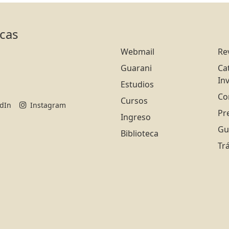
icas
Webmail
Re
Guarani
Ca
In
Estudios
Co
Cursos
edIn
Instagram
Pr
Ingreso
Gu
Biblioteca
Tr