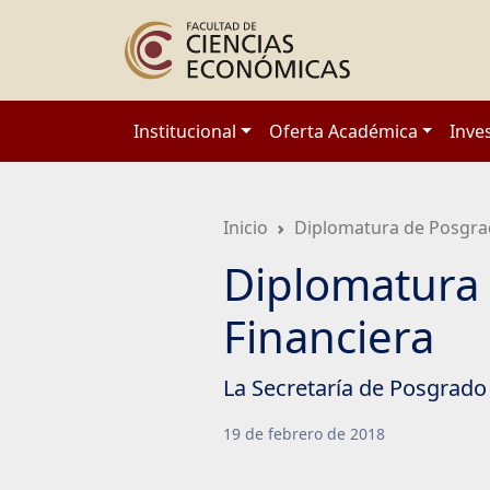
Saltar
a
contenido
principal
Institucional
Oferta Académica
Inve
Inicio
Diplomatura de Posgr
Diplomatura 
Financiera
La Secretaría de Posgrado 
19
de
febrero
de
2018