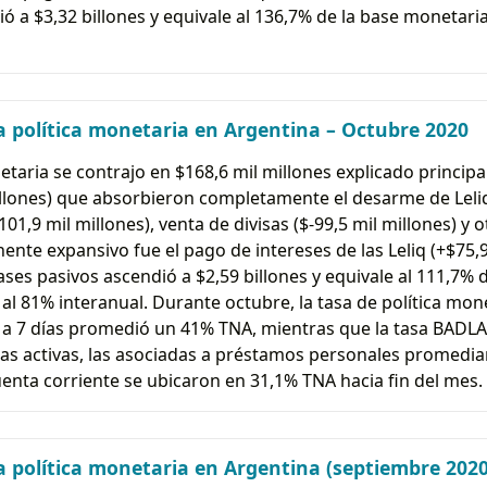
ó a $3,32 billones y equivale al 136,7% de la base monetaria
 política monetaria en Argentina – Octubre 2020
taria se contrajo en $168,6 mil millones explicado princip
llones) que absorbieron completamente el desarme de Leliq 
01,9 mil millones), venta de divisas ($-99,5 mil millones) y 
ente expansivo fue el pago de intereses de las Leliq (+$75,9 
pases pasivos ascendió a $2,59 billones y equivale al 111,7% 
ó al 81% interanual. Durante octubre, la tasa de política mo
vos a 7 días promedió un 41% TNA, mientras que la tasa BA
asas activas, las asociadas a préstamos personales promedi
enta corriente se ubicaron en 31,1% TNA hacia fin del mes.
 política monetaria en Argentina (septiembre 2020