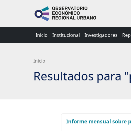
Saltar
a
contenido
principal
Inicio
Institucional
Investigadores
Rep
Inicio
Resultados para "
Informe mensual sobre po